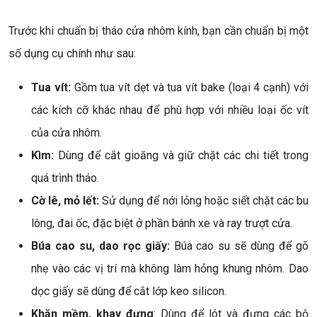
Trước khi chuẩn bị tháo cửa nhôm kính, bạn cần chuẩn bị một
số dụng cụ chính như sau:
Tua vít:
Gồm tua vít dẹt và tua vít bake (loại 4 cạnh) với
các kích cỡ khác nhau để phù hợp với nhiều loại ốc vít
của cửa nhôm.
Kìm:
Dùng để cắt gioăng và giữ chặt các chi tiết trong
quá trình tháo.
Cờ lê, mỏ lết:
Sử dụng để nới lỏng hoặc siết chặt các bu
lông, đai ốc, đặc biệt ở phần bánh xe và ray trượt cửa.
Búa cao su, dao rọc giấy:
Búa cao su sẽ dùng để gõ
nhẹ vào các vị trí mà không làm hỏng khung nhôm. Dao
dọc giấy sẽ dùng để cắt lớp keo silicon.
Khăn mềm, khay đựng
: Dùng để lót và đựng các bộ