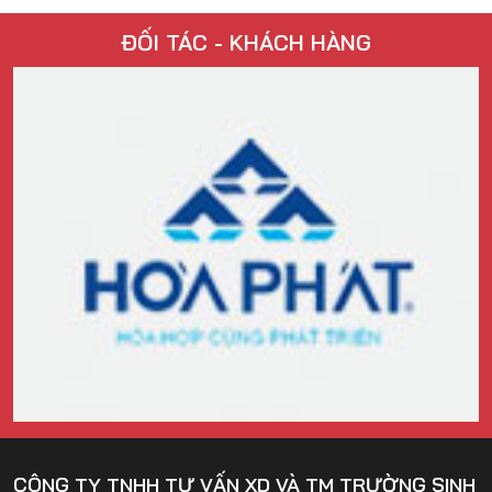
ĐỐI TÁC - KHÁCH HÀNG
CÔNG TY TNHH TƯ VẤN XD VÀ TM TRƯỜNG SINH