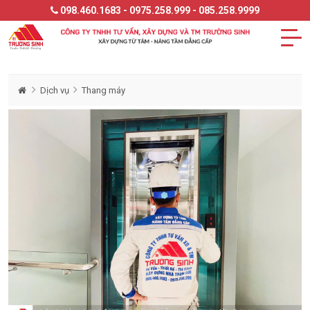
098.460.1683 - 0975.258.999 - 085.258.9999
Dịch vụ
Thang máy