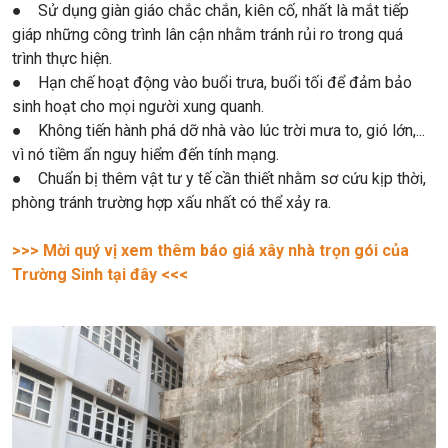
● Sử dụng giàn giáo chắc chắn, kiên cố, nhất là mắt tiếp
giáp những công trình lân cận nhằm tránh rủi ro trong quá
trình thực hiện.
● Hạn chế hoạt động vào buổi trưa, buổi tối để đảm bảo
sinh hoạt cho mọi người xung quanh.
● Không tiến hành phá dỡ nhà vào lúc trời mưa to, gió lớn,...
vì nó tiềm ẩn nguy hiểm đến tính mạng.
● Chuẩn bị thêm vật tư y tế cần thiết nhằm sơ cứu kịp thời,
phòng tránh trường hợp xấu nhất có thể xảy ra.
>>> Mời quý vị xem thêm báo giá xây nhà trọn gói của
Trường Sinh tại đây <<<