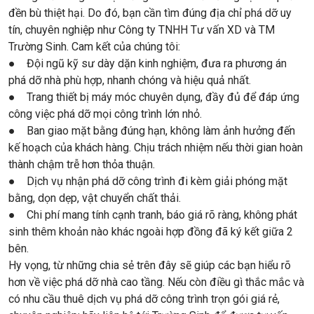
đền bù thiệt hại. Do đó, bạn cần tìm đúng địa chỉ phá dỡ uy
tín, chuyên nghiệp như Công ty TNHH Tư vấn XD và TM
Trường Sinh. Cam kết của chúng tôi:
● Đội ngũ kỹ sư dày dặn kinh nghiệm, đưa ra phương án
phá dỡ nhà phù hợp, nhanh chóng và hiệu quả nhất.
● Trang thiết bị máy móc chuyên dụng, đầy đủ để đáp ứng
công việc phá dỡ mọi công trình lớn nhỏ.
● Ban giao mặt bằng đúng hạn, không làm ảnh hưởng đến
kế hoạch của khách hàng. Chịu trách nhiệm nếu thời gian hoàn
thành chậm trễ hơn thỏa thuận.
● Dịch vụ nhận phá dỡ công trình đi kèm giải phóng mặt
bằng, dọn dẹp, vật chuyển chất thải.
● Chi phí mang tính cạnh tranh, báo giá rõ ràng, không phát
sinh thêm khoản nào khác ngoài hợp đồng đã ký kết giữa 2
bên.
Hy vọng, từ những chia sẻ trên đây sẽ giúp các bạn hiểu rõ
hơn về việc phá dỡ nhà cao tầng. Nếu còn điều gì thắc mắc và
có nhu cầu thuê dịch vụ phá dỡ công trình trọn gói giá rẻ,