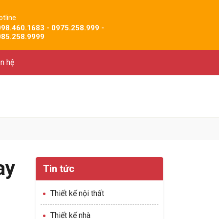
otline
098.460.1683 - 0975.258.999 -
085.258.9999
ên hệ
ay
Tin tức
Thiết kế nội thất
Thiết kế nhà