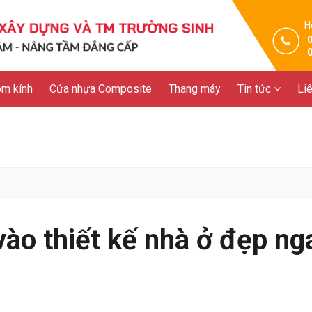
H
m kính
Cửa nhựa Composite
Thang máy
Tin tức
Li
vào thiết kế nhà ở đẹp ng