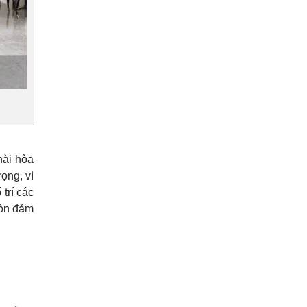
hài hòa
rọng, vì
trí các
còn đảm