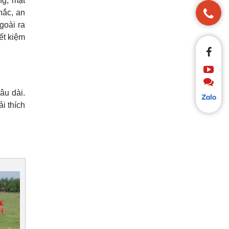
ng, mặt
hắc, an
goài ra
ết kiệm
âu dài.
i thích