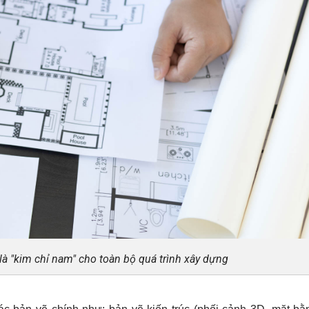
 là "kim chỉ nam" cho toàn bộ quá trình xây dựng