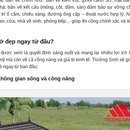
c bản vẽ chính như: bản vẽ kiến trúc (phối cảnh 3D, mặt bằ
nhà; bản vẽ kết cấu (móng, cột, dầm, sàn) đảm bảo sự vững c
trí ổ cắm, chiếu sáng, đường ống cấp – thoát nước hợp lý. N
can, cửa, nhà vệ sinh, phòng bếp… giúp thi công chính xác và ti
 ở đẹp ngay từ đầu?
được xem là quyết định sáng suốt và mang lại nhiều lợi ích l
 mà còn về cả công năng và giá trị kinh tế. Trường Sinh sẽ giả
 ở ngay từ ban đầu:
 không gian sống và công năng