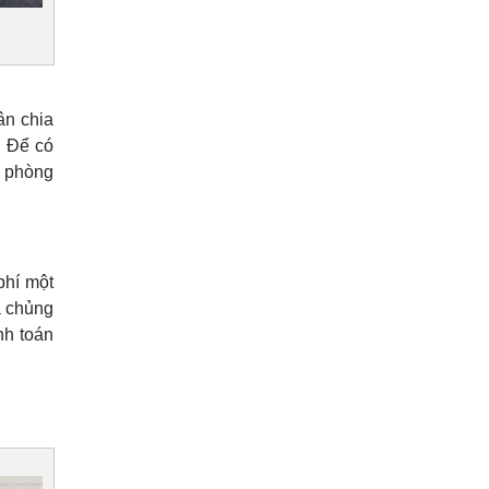
ân chia
. Để có
, phòng
phí một
à chủng
nh toán